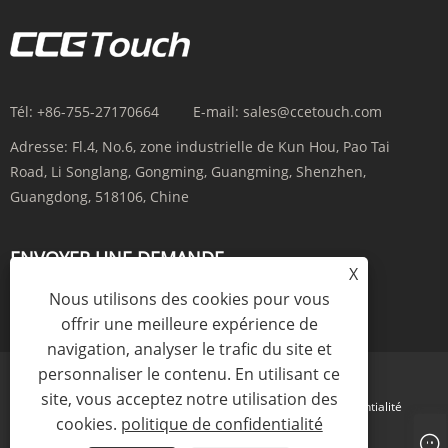
Tél:
+86-755-27170664
E-mail:
sales@ccetouch.com
Adresse:
Fl.4, No.6, zone industrielle de Kun Hou, Pao Tai
Road, Li Songlang, Gongming, Guangming, Shenzhen,
Guangdong, 518106, Chine
ENVOYER UNE DEMANDE
X
Nous utilisons des cookies pour vous
ENQUÊTE MAINTENANT
offrir une meilleure expérience de
navigation, analyser le trafic du site et
personnaliser le contenu. En utilisant ce
site, vous acceptez notre utilisation des
Links
Sitemap
RSS
XML
politique de confidentialité
cookies.
politique de confidentialité