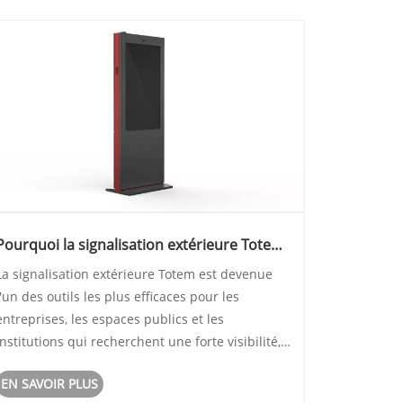
Pourquoi la signalisation extérieure Totem
est-elle importante pour l'orientation
La signalisation extérieure Totem est devenue
moderne et la visibilité de la marque ?
l'un des outils les plus efficaces pour les
entreprises, les espaces publics et les
institutions qui recherchent une forte visibilité,
une navigation claire et une présence de
EN SAVOIR PLUS
marque à long terme. Cet article explore