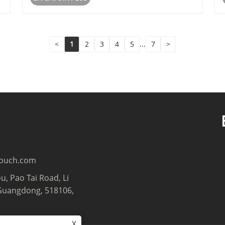
aux utilisateurs d'effectuer des tâ......
<
1
2
3
4
5
...
7
>
touch.com
u, Pao Tai Road, Li
Guangdong, 518106,
X