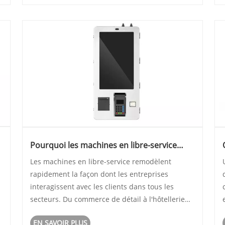
apprentissage occasionnel. Les tablettes tac......
e
Pourquoi les machines en libre-service
transforment-elles les expériences client
​Les machines en libre-service remodèlent
modernes ?
rapidement la façon dont les entreprises
s
interagissent avec les clients dans tous les
secteurs. Du commerce de détail à l'hôtellerie
en passant par les soins de santé et les
EN SAVOIR PLUS
transports, ces systèmes intelligents permettent