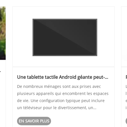
Une tablette tactile Android géante peut-
elle remplacer votre téléviseur et votre
De nombreux ménages sont aux prises avec
ordinateur à la maison ?
plusieurs appareils qui encombrent les espaces
de vie. Une configuration typique peut inclure
e
un téléviseur pour le divertissement, un
ordinateur de bureau pour le travail et des
EN SAVOIR PLUS
tablettes pour une navigation ou un