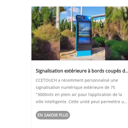
Signalisation extérieure à bords coupés de
CCETOUCH
CCETOUCH a récemment personnalisé une
signalisation numérique extérieure de 75
"3000nits en plein air pour l'application de la
ville intelligente. Cette unité peut permettre un
excellente lisibilité au soleil, même en lumière
EN SAVOIR PLUS
directe du soleil et afficher des deux côtés est
disponible, ce qui rend ......