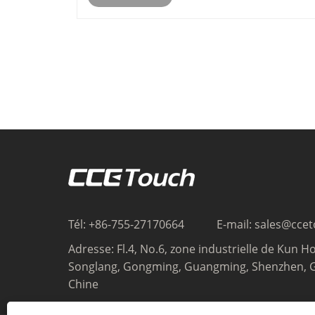
imposé comme une solution pu......
Tél:
+86-755-27170664
E-mail:
sales@cce
Adresse:
Fl.4, No.6, zone industrielle de Kun Ho
Songlang, Gongming, Guangming, Shenzhen, 
Chine