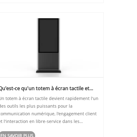
comment la signalisation totémique ré......
Qu'est-ce qu'un totem à écran tactile et
pourquoi transforme-t-il l'interaction
​Un totem à écran tactile devient rapidement l'un
numérique ?
des outils les plus puissants pour la
communication numérique, l'engagement client
et l'interaction en libre-service dans les
environnements commerciaux modernes. Des
EN SAVOIR PLUS
magasins de détail et centres commerciaux aux