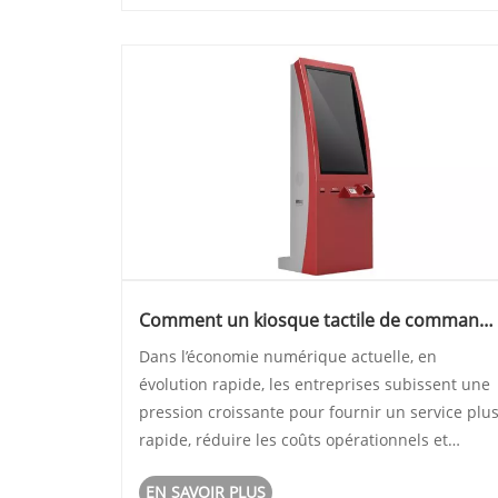
Comment un kiosque tactile de command
en libre-service peut-il transformer
Dans l’économie numérique actuelle, en
l'efficacité de votre entreprise et votre
évolution rapide, les entreprises subissent une
expérience client ?
pression croissante pour fournir un service plu
rapide, réduire les coûts opérationnels et
améliorer la satisfaction des clients. Un kiosque
EN SAVOIR PLUS
tactile de commande en libre-service s'est