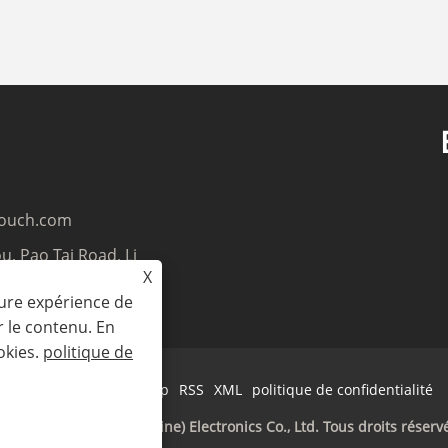
touch.com
u, Pao Tai Road, Li
X
Guangdong, 518106,
eure expérience de
r le contenu. En
okies.
politique de
Links
Sitemap
RSS
XML
politique de confidentialité
pyright © 2025 CCE (Chine) Electronics Co., Ltd. Tous droits réserv