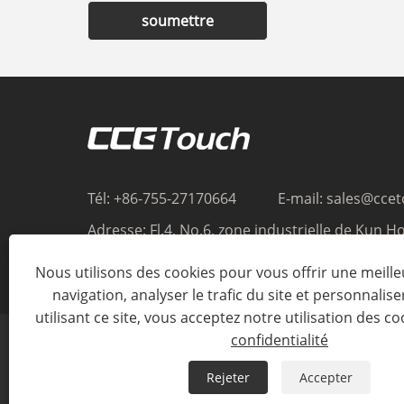
soumettre
Tél:
+86-755-27170664
E-mail:
sales@cce
Adresse:
Fl.4, No.6, zone industrielle de Kun Ho
Songlang, Gongming, Guangming, Shenzhen, 
Nous utilisons des cookies pour vous offrir une meill
Chine
navigation, analyser le trafic du site et personnalise
utilisant ce site, vous acceptez notre utilisation des co
confidentialité
Rejeter
Accepter
Co