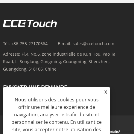
Tél:
+86-755-27170664
E-mail:
sales@ccetouch.com
Adresse:
Fl.4, No.6, zone industrielle de Kun Hou, Pao Tai
Road, Li Songlang, Gongming, Guangming, Shenzhen,
Guangdong, 518106, Chine
ENVOYER UNE DEMANDE
X
Nous utilisons des cookies pour vous
ENQUÊTE MAINTENANT
offrir une meilleure expérience de
navigation, analyser le trafic du site et
personnaliser le contenu. En utilisant ce
site, vous acceptez notre utilisation des
Links
Sitemap
RSS
XML
politique de confidentialité