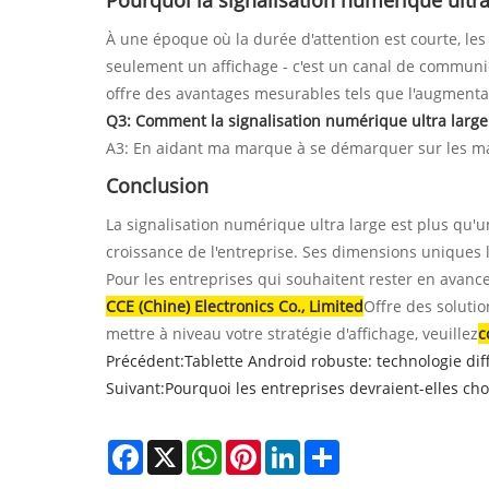
Pourquoi la signalisation numérique ultra
À une époque où la durée d'attention est courte, les
seulement un affichage - c'est un canal de communic
offre des avantages mesurables tels que l'augmentati
Q3: Comment la signalisation numérique ultra large
A3: En aidant ma marque à se démarquer sur les mar
Conclusion
La signalisation numérique ultra large est plus qu'un
croissance de l'entreprise. Ses dimensions uniques le
Pour les entreprises qui souhaitent rester en avanc
CCE (Chine) Electronics Co., Limited
Offre des solutio
mettre à niveau votre stratégie d'affichage, veuillez
c
Précédent:
Tablette Android robuste: technologie dif
Suivant:
Pourquoi les entreprises devraient-elles cho
Facebook
X
WhatsApp
Pinterest
LinkedIn
Share