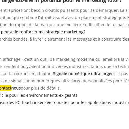
 large est-elle importante pour le marketing futur?
 entreprises ont besoin d'outils puissants pour se démarquer. La s
ation qui combine l'attrait visuel avec un placement stratégique. E
on du rappel de la marque, une meilleure utilisation de l'espace et
 peut-elle renforcer ma stratégie marketing?
chés bondés, à livrer clairement les messages et à construire de
 affichage - c'est un outil de marketing moderne qui améliore la visi
 rendent polyvalent pour diverses industries, tandis que sa technolog
e sur la courbe, en adoptant
Signale numérique ultra large
n'est pas
ns de signalisation numériques ultra large personnalisées pour rép
ontact
nous
pour plus de détails.
ficile pour les environnements exigeants
isir des PC Touch insensée robustes pour les applications industrie