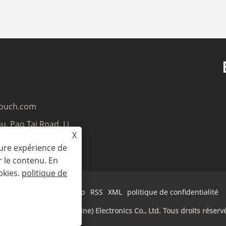
touch.com
u, Pao Tai Road, Li
X
Guangdong, 518106,
eure expérience de
r le contenu. En
okies.
politique de
Links
Sitemap
RSS
XML
politique de confidentialité
pyright © 2025 CCE (Chine) Electronics Co., Ltd. Tous droits réserv