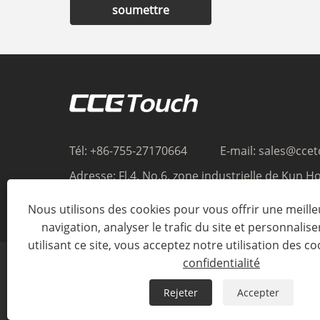
soumettre
Tél:
+86-755-27170664
E-mail:
sales@cce
Adresse:
Fl.4, No.6, zone industrielle de Kun Ho
Songlang, Gongming, Guangming, Shenzhen, 
Nous utilisons des cookies pour vous offrir une meill
Chine
navigation, analyser le trafic du site et personnalise
utilisant ce site, vous acceptez notre utilisation des co
confidentialité
Rejeter
Accepter
Co