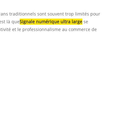
rans traditionnels sont souvent trop limités pour
est là que
Signale numérique ultra large
se
réativité et le professionnalisme au commerce de