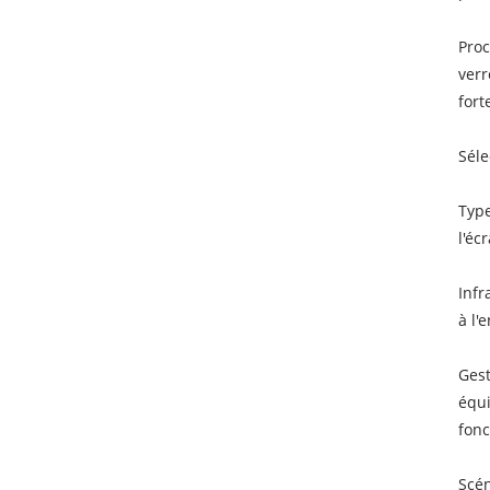
Proc
verr
fort
Séle
Type
l'éc
Infr
à l'
Gest
équi
fonc
Scén