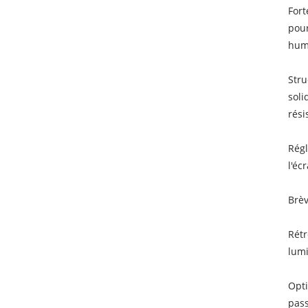
Fort
pou
humi
Stru
soli
rési
Régl
l'éc
Brèv
Rétr
lumi
Opti
pass