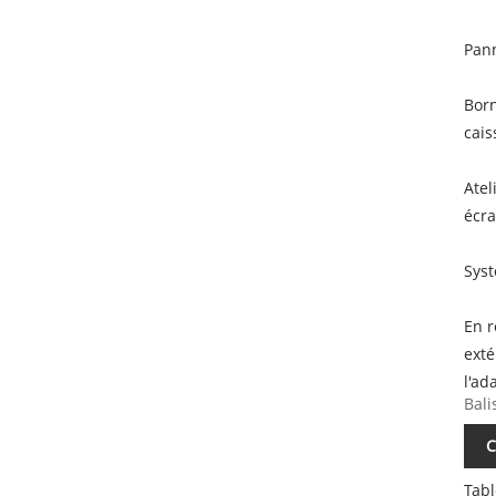
Pann
Born
cais
Atel
écra
Syst
En r
exté
l'ad
Bali
C
Tabl