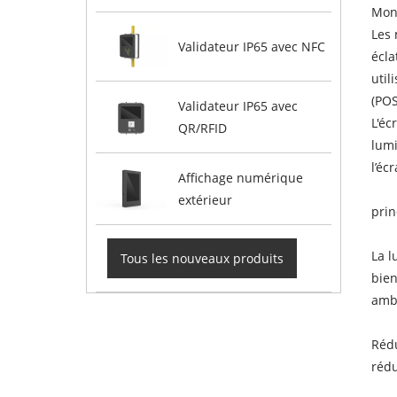
Moni
Les 
Validateur IP65 avec NFC
écla
util
(POS
Validateur IP65 avec
L'éc
QR/RFID
lumi
l’éc
Affichage numérique
extérieur
prin
La l
Tous les nouveaux produits
bien
amb
Rédu
rédu