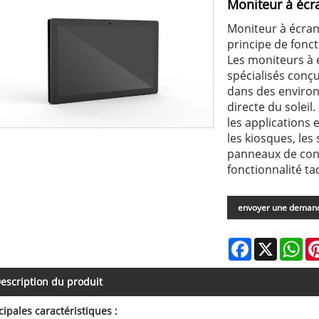
Moniteur à écra
Moniteur à écran 
principe de fon
Les moniteurs à 
spécialisés conçu
dans des environ
directe du solei
les applications 
les kiosques, les
panneaux de contrô
fonctionnalité tac
envoyer une deman
Facebook
X
Wh
escription du produit
cipales caractéristiques :