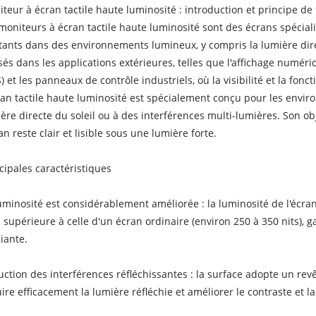
teur à écran tactile haute luminosité : introduction et principe d
moniteurs à écran tactile haute luminosité sont des écrans spéciali
tants dans des environnements lumineux, y compris la lumière dir
isés dans les applications extérieures, telles que l'affichage numér
) et les panneaux de contrôle industriels, où la visibilité et la fonct
ran tactile haute luminosité est spécialement conçu pour les envir
ère directe du soleil ou à des interférences multi-lumières. Son ob
ran reste clair et lisible sous une lumière forte.
cipales caractéristiques
uminosité est considérablement améliorée : la luminosité de l'écra
 supérieure à celle d'un écran ordinaire (environ 250 à 350 nits), g
iante.
ction des interférences réfléchissantes : la surface adopte un revê
ire efficacement la lumière réfléchie et améliorer le contraste et la 