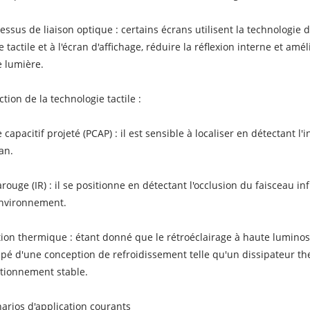
essus de liaison optique : certains écrans utilisent la technologie
e tactile et à l'écran d'affichage, réduire la réflexion interne et amé
e lumière.
ction de la technologie tactile :
 capacitif projeté (PCAP) : il est sensible à localiser en détectant 
ran.
arouge (IR) : il se positionne en détectant l'occlusion du faisceau in
environnement.
ion thermique : étant donné que le rétroéclairage à haute luminos
pé d'une conception de refroidissement telle qu'un dissipateur t
tionnement stable.
arios d'application courants