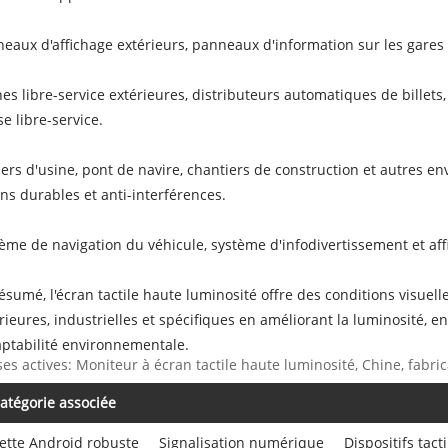
eaux d'affichage extérieurs, panneaux d'information sur les gares 
es libre-service extérieures, distributeurs automatiques de billet
se libre-service.
iers d'usine, pont de navire, chantiers de construction et autres e
ns durables et anti-interférences.
ème de navigation du véhicule, système d'infodivertissement et af
ésumé, l'écran tactile haute luminosité offre des conditions visuell
rieures, industrielles et spécifiques en améliorant la luminosité, e
aptabilité environnementale.
ses actives: Moniteur à écran tactile haute luminosité, Chine, fabric
atégorie associée
ette Android robuste
Signalisation numérique
Dispositifs tact